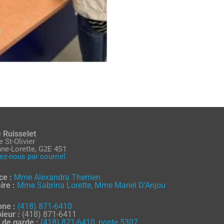
e Ruisselet
e St-Olivier
nne-Lorette, G2E 4S1
ez-nous par courriel
ce :
Mme Alexandra Therrien
ire :
Mme Sabrina Lorette, Mme Mariel D’Anjou
one :
(418) 871-6410
ieur :
(418) 871-6411
 de garde :
(418) 871-6410, poste 5307