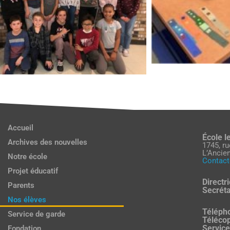
Accueil
École l
Archives des nouvelles
1745, ru
L’Ancie
Notre école
Contact
Projet éducatif
Directri
Parents
Secréta
Nos élèves
Téléph
Service de garde
Télécop
Service
Fondation