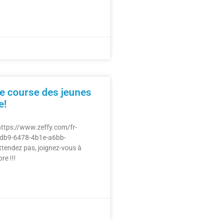
e course des jeunes
e!
 https://www.zeffy.com/fr-
3db9-6478-4b1e-a6bb-
endez pas, joignez-vous à
re !!!