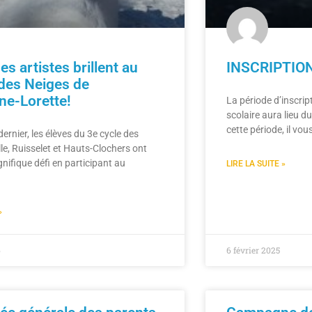
s artistes brillent au
INSCRIPTIO
 des Neiges de
ne-Lorette!
La période d’inscri
scolaire aura lieu d
cette période, il vo
dernier, les élèves du 3e cycle des
lle, Ruisselet et Hauts-Clochers ont
nifique défi en participant au
LIRE LA SUITE »
»
6
6 février 2025