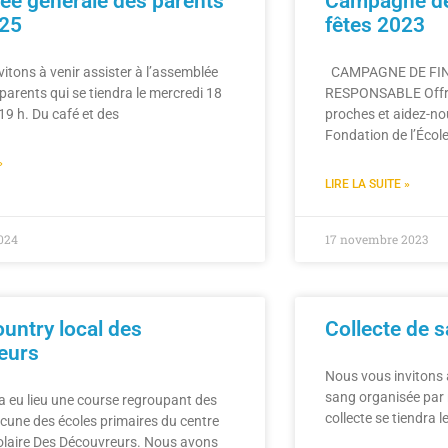
e générale des parents
Campagne de
25
fêtes 2023
itons à venir assister à l’assemblée
CAMPAGNE DE FI
parents qui se tiendra le mercredi 18
RESPONSABLE Offrez 
9 h. Du café et des
proches et aidez-nou
Fondation de l’École
»
LIRE LA SUITE »
024
17 novembre 2023
untry local des
Collecte de 
eurs
Nous vous invitons à
sang organisée par 
a eu lieu une course regroupant des
collecte se tiendra 
cune des écoles primaires du centre
colaire Des Découvreurs. Nous avons