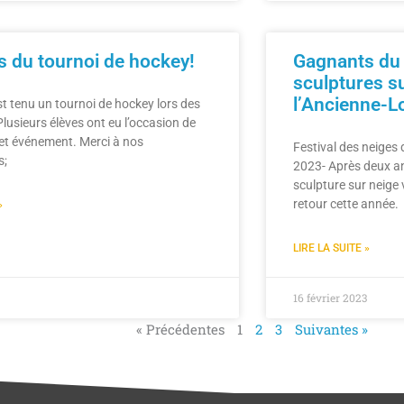
 du tournoi de hockey!
Gagnants du
sculptures s
l’Ancienne-L
est tenu un tournoi de hockey lors des
Plusieurs élèves ont eu l’occasion de
cet événement. Merci à nos
Festival des neiges
s;
2023- Après deux an
sculpture sur neige v
retour cette année.
»
LIRE LA SUITE »
16 février 2023
« Précédentes
1
2
3
Suivantes »